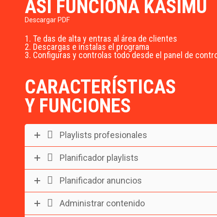
ASÍ FUNCIONA KASIMU
Descargar PDF
1. Te das de alta y entras al área de clientes
2. Descargas e instalas el programa
3. Configuras y controlas todo desde el panel de contro
CARACTERÍSTICAS
Y FUNCIONES
Playlists profesionales
Planificador playlists
Planificador anuncios
Administrar contenido