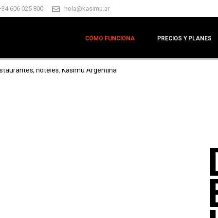
+34 606 025 800
hola@kasimu.ar
CÓMO FUNCIONA
PRECIOS Y PLANES